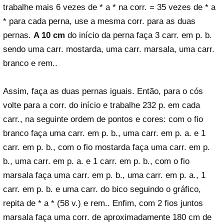
trabalhe mais 6 vezes de * a * na corr. = 35 vezes de * a
* para cada perna, use a mesma corr. para as duas
pernas.
A 10 cm
do início da perna faça 3 carr. em p. b.
sendo uma carr. mostarda, uma carr. marsala, uma carr.
branco e rem..
Assim, faça as duas pernas iguais. Então, para o cós
volte para a corr. do início e trabalhe 232 p. em cada
carr., na seguinte ordem de pontos e cores: com o fio
branco faça uma carr. em p. b., uma carr. em p. a. e 1
carr. em p. b., com o fio mostarda faça uma carr. em p.
b., uma carr. em p. a. e 1 carr. em p. b., com o fio
marsala faça uma carr. em p. b., uma carr. em p. a., 1
carr. em p. b. e uma carr. do bico seguindo o gráfico,
repita de * a * (58 v.) e rem.. Enfim, com 2 fios juntos
marsala faça uma corr. de aproximadamente 180 cm de