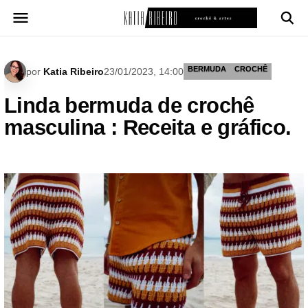
Pular
para
o
conteúdo
BERMUDA
CROCHÊ
por
Katia Ribeiro
23/01/2023, 14:00
Linda bermuda de crochê
masculina : Receita e gráfico.