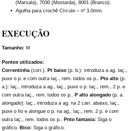
(Marsala), 7030 (Mostarda), 8001 (Branco);
Agulha para crochê Círculo – nº 3,0mm.
EXECUÇÃO
Tamanho:
M
Pontos utilizados:
Correntinha
(corr.).
Pt baixo
(p. b.): introduza a ag. laç.,
puxe o p. e com outra laç., rem. todos os p..
Pto alto
(p.
a.): laç., introduza a ag., laç., puxe o p. laç., rem., 2 p. e
com outra laç., rem. todos os p..
P alto alongado
(p. a.
alongado): laç., introduza a ag. na 2 carr. abaixo, laç.,
puxe o fio e alongue o p. na ag., laç., rem. 2 p. e com
outra laç., rem. todos os p..
Pnto fantasia:
Siga o
gráfico.
Bico:
Siga o gráfico.