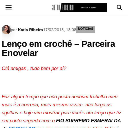
Pular
para
o
conteúdo
NOTICIAS
por
Katia Ribeiro
17/02/2013, 18:08
Lenço em crochê – Parceira
Enovelar
Olá amigas , tudo bem por aí?
Faz algum tempo que não posto nenhum trabalho meu
mais é a correria, mais mesmo assim. não largo as
agulhas e hoje vim mostrar para vocês um lenço que fiz
em ponto segredo com o
FIO SUPREMO ESMERALDA