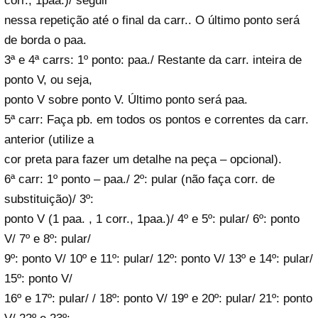
corr., 1paa.)/ seguir
nessa repetição até o final da carr.. O último ponto será
de borda o paa.
3ª e 4ª carrs: 1º ponto: paa./ Restante da carr. inteira de
ponto V, ou seja,
ponto V sobre ponto V. Último ponto será paa.
5ª carr: Faça pb. em todos os pontos e correntes da carr.
anterior (utilize a
cor preta para fazer um detalhe na peça – opcional).
6ª carr: 1º ponto – paa./ 2º: pular (não faça corr. de
substituição)/ 3º:
ponto V (1 paa. , 1 corr., 1paa.)/ 4º e 5º: pular/ 6º: ponto
V/ 7º e 8º: pular/
9º: ponto V/ 10º e 11º: pular/ 12º: ponto V/ 13º e 14º: pular/
15º: ponto V/
16º e 17º: pular/ / 18º: ponto V/ 19º e 20º: pular/ 21º: ponto