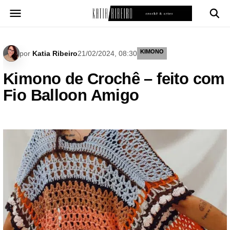
Pular
para
o
conteúdo
KIMONO
por
Katia Ribeiro
21/02/2024, 08:30
Kimono de Crochê – feito com
Fio Balloon Amigo