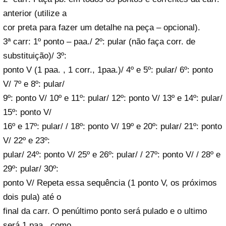
anterior (utilize a
cor preta para fazer um detalhe na peça – opcional).
3ª carr: 1º ponto – paa./ 2º: pular (não faça corr. de
substituição)/ 3º:
ponto V (1 paa. , 1 corr., 1paa.)/ 4º e 5º: pular/ 6º: ponto
V/ 7º e 8º: pular/
9º: ponto V/ 10º e 11º: pular/ 12º: ponto V/ 13º e 14º: pular/
15º: ponto V/
16º e 17º: pular/ / 18º: ponto V/ 19º e 20º: pular/ 21º: ponto
V/ 22º e 23º:
pular/ 24º: ponto V/ 25º e 26º: pular/ / 27º: ponto V/ / 28º e
29º: pular/ 30º:
ponto V/ Repeta essa sequência (1 ponto V, os próximos
dois pula) até o
final da carr. O penúltimo ponto será pulado e o ultimo
será 1 paa., como