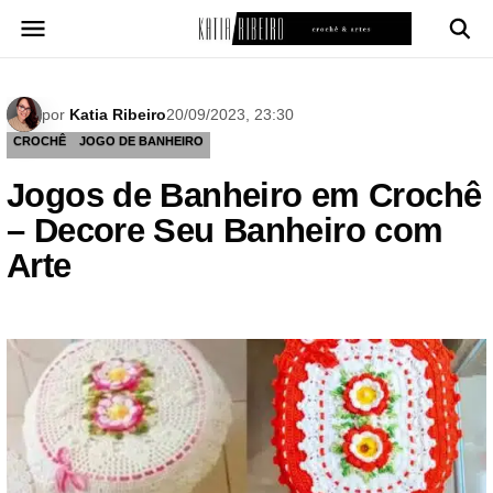
Pular
para
o
conteúdo
por
Katia Ribeiro
20/09/2023, 23:30
CROCHÊ
JOGO DE BANHEIRO
Jogos de Banheiro em Crochê
– Decore Seu Banheiro com
Arte