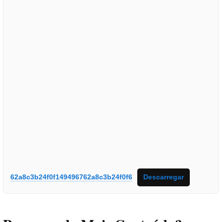
62a8c3b24f0f149496762a8c3b24f0f6
Descarregar