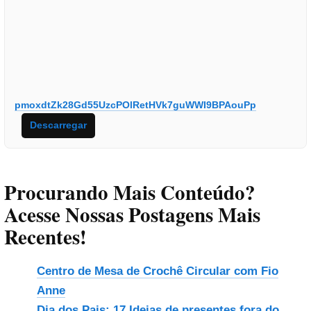
pmoxdtZk28Gd55UzcPOlRetHVk7guWWI9BPAouPp
Descarregar
Procurando Mais Conteúdo?
Acesse Nossas Postagens Mais
Recentes!
Centro de Mesa de Crochê Circular com Fio
Anne
Dia dos Pais: 17 Ideias de presentes fora do