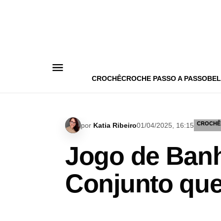
Pular
para
o
conteúdo
CROCHÊ
CROCHE PASSO A PASSO
BEL
CROCHÊ
por
Katia Ribeiro
01/04/2025, 16:15
Jogo de Banh
Conjunto que