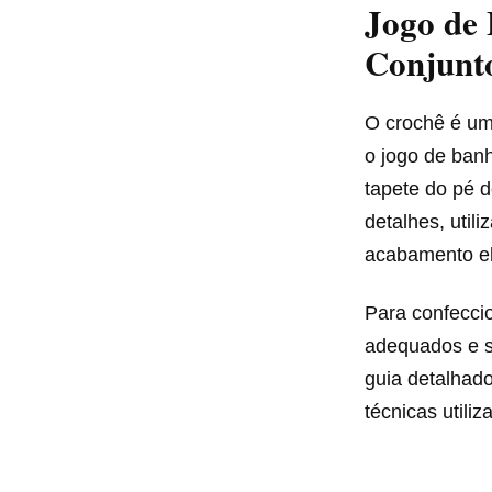
Jogo de
Conjunto
O crochê é um
o jogo de banh
tapete do pé 
detalhes, util
acabamento el
Para confeccio
adequados e s
guia detalhad
técnicas utiliz