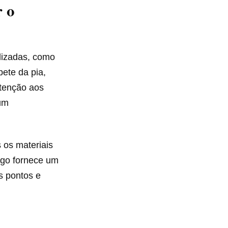
 o
lizadas, como
pete da pia,
atenção aos
 um
 os materiais
igo fornece um
s pontos e