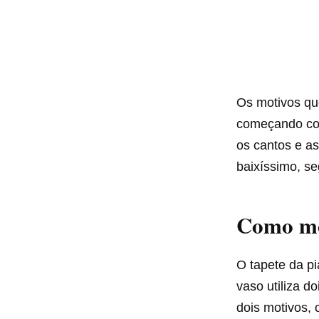
Os motivos qu
começando com
os cantos e as
baixíssimo, se
Como mo
O tapete da p
vaso utiliza d
dois motivos, 