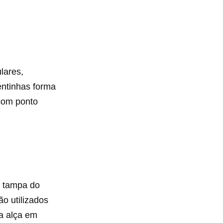
lares,
entinhas forma
 com ponto
a tampa do
ão utilizados
 a alça em