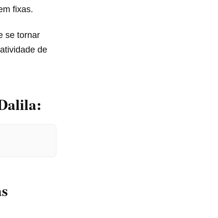
m fixas.
 se tornar
iatividade de
Dalila:
as