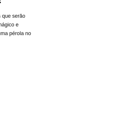
s que serão
 mágico e
 uma pérola no