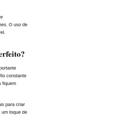
de
mes. O uso de
el.
rfeito?
portante
fio constante
s fiquem
s para criar
m um toque de