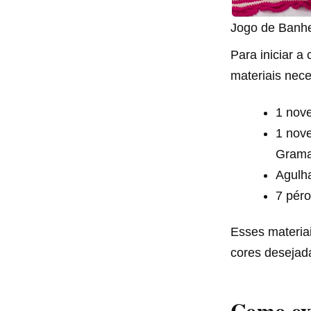
Jogo de Banhe
Para iniciar a
materiais nece
1 nove
1 nove
Grama
Agulh
7 péro
Esses materiai
cores desejad
Como exe