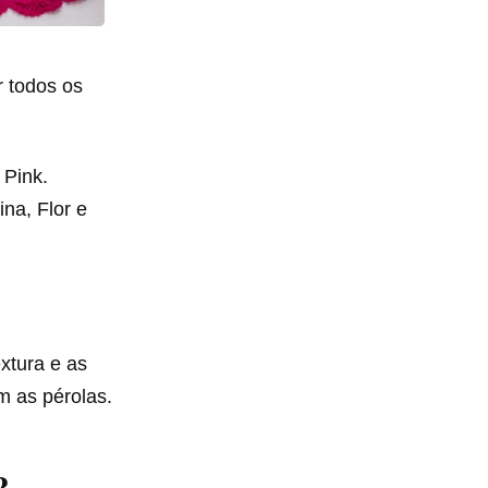
r todos os
 Pink.
na, Flor e
xtura e as
m as pérolas.
?