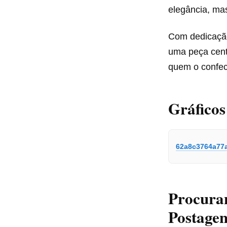
elegância, ma
Com dedicação 
uma peça centr
quem o confec
Gráficos
62a8c3764a77
Procura
Postagen