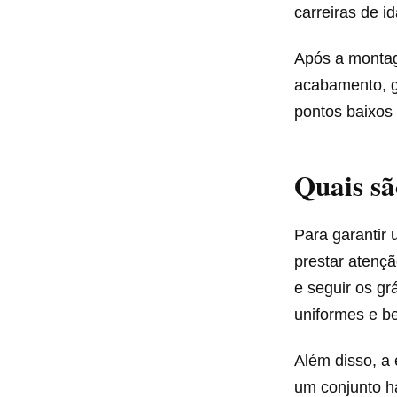
carreiras de id
Após a montag
acabamento, g
pontos baixos
Quais sã
Para garantir 
prestar atençã
e seguir os g
uniformes e b
Além disso, a 
um conjunto h