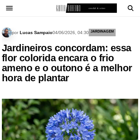
Pular
para
o
conteúdo
JARDINAGEM
por
Lucas Sampaio
04/06/2026, 04:30
Jardineiros concordam: essa
flor colorida encara o frio
ameno e o outono é a melhor
hora de plantar