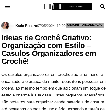
Pular
para
o
conteúdo
CROCHÊ
ORGANIZAÇÃO
por
Katia Ribeiro
07/05/2024, 19:00
Ideias de Crochê Criativo:
Organização com Estilo –
Casulos Organizadores em
Crochê!
Os casulos organizadores em crochê são uma maneira
encantadora e prática de manter seus itens pessoais em
ordem, ao mesmo tempo em que adicionam um toque de
estilo e charme à sua casa. Estes pequenos acessórios
são perfeitos para organizar desde materiais de costura
até pequenos objetos de uso diário, tornando a tarefa de