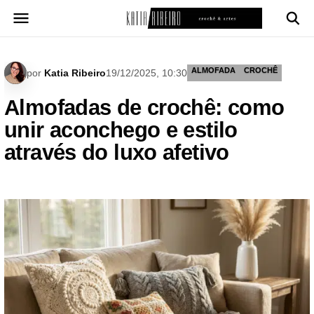
Pular
para
o
conteúdo
ALMOFADA
CROCHÊ
por
Katia Ribeiro
19/12/2025, 10:30
Almofadas de crochê: como
unir aconchego e estilo
através do luxo afetivo