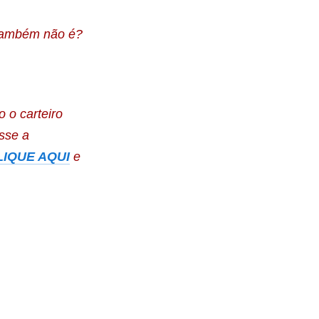
 também não é?
 o carteiro
sse a
LIQUE AQUI
e