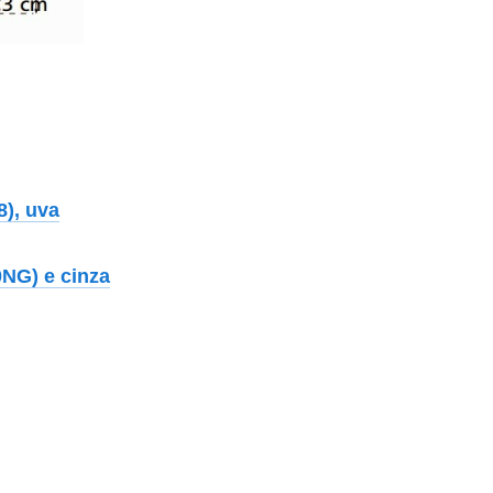
8), uva
0NG) e cinza