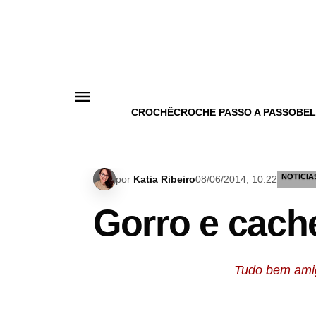
Pular
para
o
conteúdo
CROCHÊ
CROCHE PASSO A PASSO
BEL
NOTICIA
por
Katia Ribeiro
08/06/2014, 10:22
Gorro e cache
Tudo bem ami