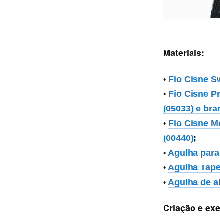
Materiais:
•
Fio Cisne Sw
•
Fio Cisne P
(05033) e bra
•
Fio Cisne Me
(00440)
;
•
Agulha para 
•
Agulha Tape
•
Agulha de a
Criação e ex