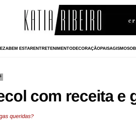
EZA
BEM ESTAR
ENTRETENIMENTO
DECORAÇÃO
PAISAGISMO
SOB
S
col com receita e g
gas queridas?