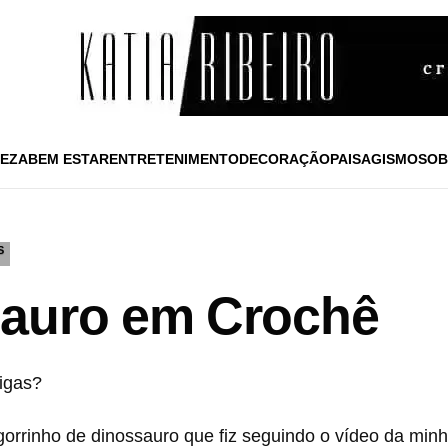
EZA
BEM ESTAR
ENTRETENIMENTO
DECORAÇÃO
PAISAGISMO
SOB
S
sauro em Crochê
igas?
gorrinho de dinossauro que fiz seguindo o vídeo da min