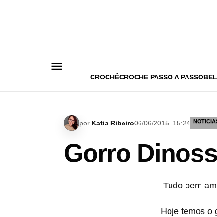
Pular
para
o
conteúdo
CROCHÊ
CROCHE PASSO A PASSO
BEL
NOTICIA
por
Katia Ribeiro
06/06/2015, 15:24
Gorro Dinos
Tudo bem am
Hoje temos o 