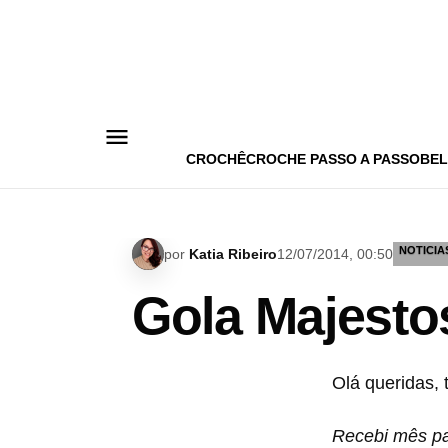
Pular
para
o
conteúdo
CROCHÊ
CROCHE PASSO A PASSO
BEL
NOTICIA
por
Katia Ribeiro
12/07/2014, 00:50
Gola Majesto
Olá queridas,
Recebi mês pas