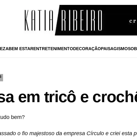
EZA
BEM ESTAR
ENTRETENIMENTO
DECORAÇÃO
PAISAGISMO
SOB
S
sa em tricô e croch
 tudo bem?
sado o fio majestoso da empresa Círculo e criei esta p