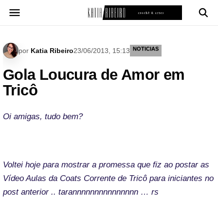
Pular
para
o
conteúdo
NOTICIAS
por
Katia Ribeiro
23/06/2013, 15:13
Gola Loucura de Amor em
Tricô
Oi amigas, tudo bem?
Voltei hoje para mostrar a promessa que fiz ao postar as
Vídeo Aulas da Coats Corrente de Tricô para iniciantes no
post anterior .. tarannnnnnnnnnnnnnn … rs