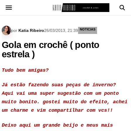
Pular
para
o
conteúdo
NOTICIAS
por
Katia Ribeiro
26/03/2013, 21:39
Gola em crochê ( ponto
estrela )
Tudo bem amigas?
Já estão fazendo suas peças de inverno?
Aqui vai uma super sugestão com um ponto
muito bonito. gostei muito do efeito, achei
um charme e vim compartilhar com vcs!!
Deixo aqui um grande beijo e meus mais