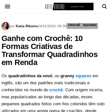
Pular
para
o
conteúdo
CROCHÊ
SQUARES
por
Katia Ribeiro
24/11/2024, 09:30
Ganhe com Crochê: 10
Formas Criativas de
Transformar Quadradinhos
em Renda
Os
quadradinhos da vovó
, ou
granny
squares
em
inglês, são um dos padrões mais tradicionais e
conhecidos no mundo do
crochê
. Com origem incerta,
mas popularizados ao longo das décadas, esses
pequenos quadrados feitos com fios coloridos têm sido
utilizados em uma ampla gama de criações, desde