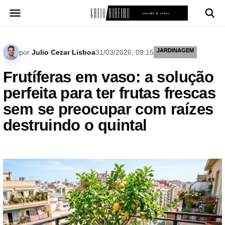
Pular
para
o
conteúdo
JARDINAGEM
por
Julio Cezar Lisboa
31/03/2026, 09:15
Frutíferas em vaso: a solução
perfeita para ter frutas frescas
sem se preocupar com raízes
destruindo o quintal