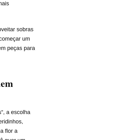
mais
oveitar sobras
r começar um
 em peças para
quem
”, a escolha
ridinhos,
a flor a