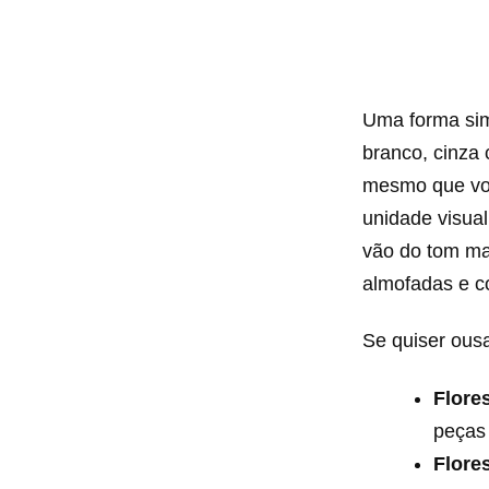
Uma forma si
branco, cinza 
mesmo que você
unidade visual
vão do tom ma
almofadas e c
Se quiser ous
Flore
peças
Flore