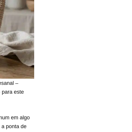
esanal –
o para este
omum em algo
 a ponta de