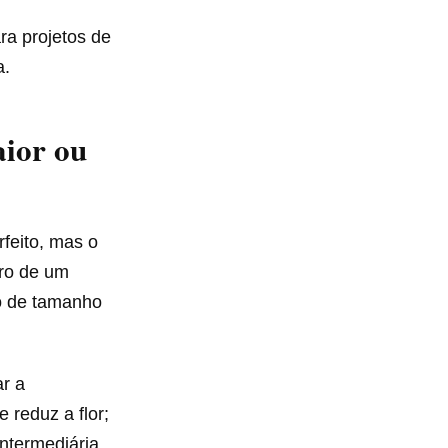
ara projetos de
a.
ior ou
feito, mas o
tro de um
ão de tamanho
ar a
 reduz a flor;
intermediária