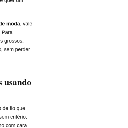
ê quer um
 de moda
, vale
. Para
is grossos,
s, sem perder
s usando
 de fio que
em critério,
ho com cara