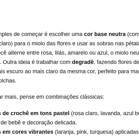
mples de começar é escolher uma
cor base neutra
(com
claro) para o miolo das flores e usar as sobras nas pétal
 alterne entre rosa, lilás, amarelo ou azul, o miolo neu
. Outra ideia é trabalhar com
degradê
, fazendo flores d
is escuro ao mais claro da mesma cor, perfeito para ma
olchas.
ar mais, pense em combinações clássicas:
s de crochê em tons pastel
(rosa claro, lavanda, azul 
 de bebê e decoração delicada.
s em cores vibrantes
(laranja, pink, turquesa) aplicad