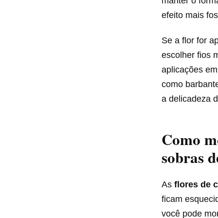
manter o form
efeito mais fos
Se a flor for 
escolher fios 
aplicações e
como barbante
a delicadeza 
Como mo
sobras d
As
flores de 
ficam esquecid
você pode mo