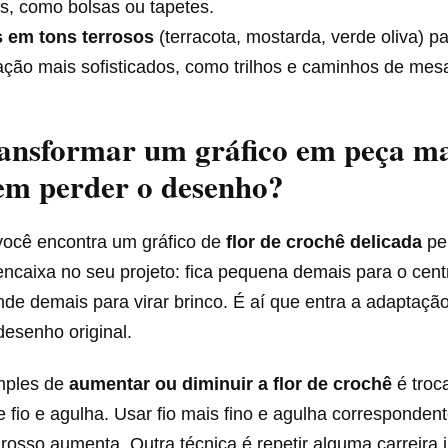
s, como bolsas ou tapetes.
s em tons terrosos
(terracota, mostarda, verde oliva) p
ção mais sofisticados, como trilhos e caminhos de mes
ansformar um gráfico em peça ma
em perder o desenho?
você encontra um gráfico de
flor de crochê delicada
per
ncaixa no seu projeto: fica pequena demais para o cen
nde demais para virar brinco. É aí que entra a adaptaç
esenho original.
mples de
aumentar ou diminuir a flor de crochê
é troc
fio e agulha. Usar fio mais fino e agulha correspondente
grosso aumenta. Outra técnica é repetir alguma carreira 