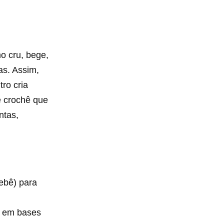
o cru, bege,
as. Assim,
tro cria
e crochê que
ntas,
bebê) para
as em bases