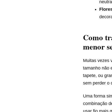
neutra
Flore
decora
Como tr
menor s
Muitas vezes 
tamanho não e
tapete, ou gra
sem perder o d
Uma forma si
combinação de 
usar fio mais 