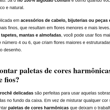
ato. Já o
fio 100% algodão comum
é ótimo quando voc
co e natural.
aplicada em
acessórios de cabelo, bijuterias ou peças
mais finos, que resultam em flores menores e mais leves
m
tapetes, mantas e almofadas
, você pode usar fios ma
 número 4 ou 6, que criam flores maiores e estruturada
do desenho.
ntar paletas de cores harmônica
e fios?
crochê delicadas
são perfeitas para usar aquelas sobras
as no fundo da caixa. Em vez de misturar qualquer cor s
ntar
paletas de cores harmônicas
que deixam o trabal