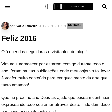
Pular
para
o
conteúdo
NOTICIAS
por
Katia Ribeiro
31/12/2015, 10:01
Feliz 2016
Olá queridas seguidoras e visitantes do blog !
Vim aqui agradecer por estarem comigo durante todo o
ano, foram muitas publicações onde meu objetivo foi levar
à vocês muito conteúdo para enriquecimento da arte que
tanto amamos!
Que no próximo ano Deus as ajude que possam continuar
expressando todo seu amor através deste lindo dom dado
por Deus especialmente à tí !