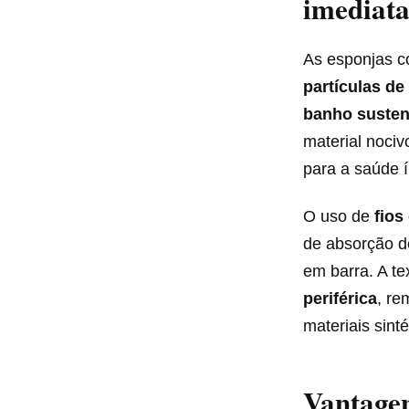
imediat
As esponjas c
partículas de
banho susten
material noci
para a saúde í
O uso de
fios
de absorção d
em barra. A te
periférica
, re
materiais sint
Vantagen