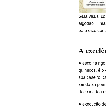
Guia visual c
algodão – Imag
para este con
A excelê
A escolha rig
químicos, é o 
spa caseiro. 
sendo amplame
desencadeamen
A execução des