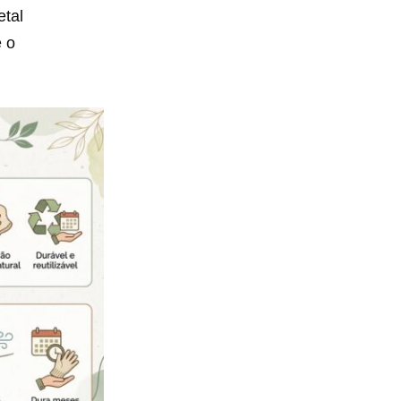
etal
e o