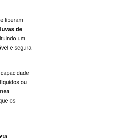
e liberam
luvas de
tituindo um
vel e segura
a capacidade
líquidos ou
ínea
 que os
za