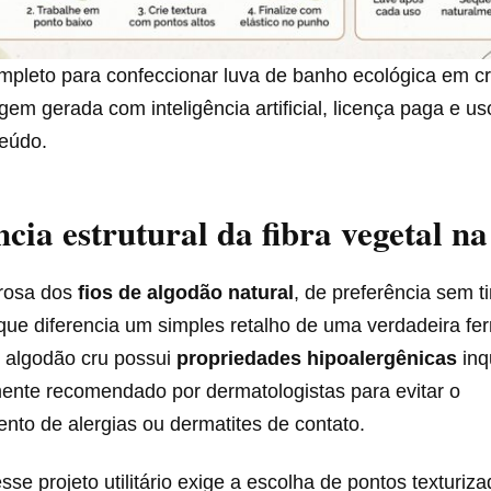
ompleto para confeccionar luva de banho ecológica em c
em gerada com inteligência artificial, licença paga e us
teúdo.
ncia estrutural da fibra vegetal n
orosa dos
fios de algodão natural
, de preferência sem t
que diferencia um simples retalho de uma verdadeira fe
O algodão cru possui
propriedades hipoalergênicas
inq
nte recomendado por dermatologistas para evitar o
to de alergias ou dermatites de contato.
se projeto utilitário exige a escolha de pontos texturiz