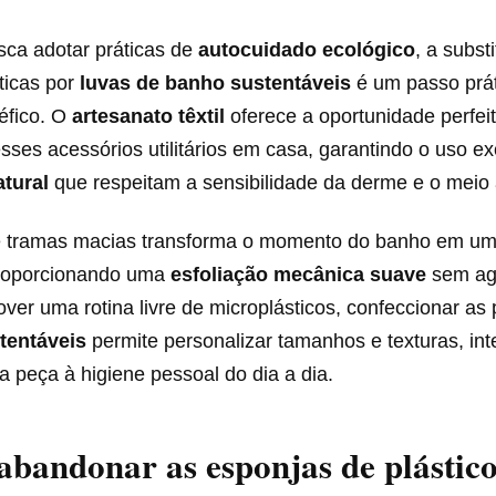
ca adotar práticas de
autocuidado ecológico
, a subst
ticas por
luvas de banho sustentáveis
é um passo prát
éfico. O
artesanato têxtil
oferece a oportunidade perfei
sses acessórios utilitários em casa, garantindo o uso e
tural
que respeitam a sensibilidade da derme e o meio
e tramas macias transforma o momento do banho em um
proporcionando uma
esfoliação mecânica suave
sem agr
er uma rotina livre de microplásticos, confeccionar as
tentáveis
permite personalizar tamanhos e texturas, in
a peça à higiene pessoal do dia a dia.
abandonar as esponjas de plástic