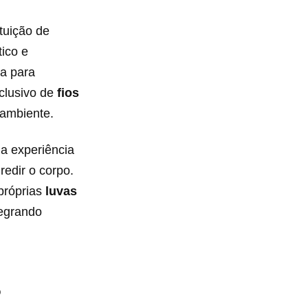
ituição de
ico e
ta para
xclusivo de
fios
 ambiente.
a experiência
edir o corpo.
 próprias
luvas
tegrando
o