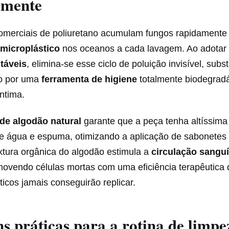
amente
omerciais de poliuretano acumulam fungos rapidamente 
 microplástico
nos oceanos a cada lavagem. Ao adotar
táveis
, elimina-se esse ciclo de poluição invisível, subs
vo por uma
ferramenta de higiene
totalmente biodegradá
ntima.
 de algodão natural
garante que a peça tenha altíssim
e água e espuma, otimizando a aplicação de sabonetes 
xtura orgânica do algodão estimula a
circulação sangu
movendo células mortas com uma eficiência terapêutica
éticos jamais conseguirão replicar.
s práticas para a rotina de limpe