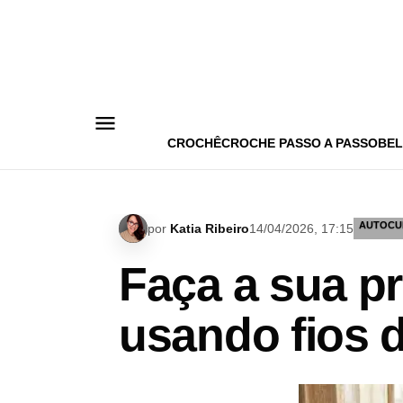
Pular
para
o
conteúdo
CROCHÊ
CROCHE PASSO A PASSO
BEL
AUTOCU
por
Katia Ribeiro
14/04/2026, 17:15
Faça a sua pr
usando fios d