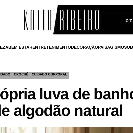
EZA
BEM ESTAR
ENTRETENIMENTO
DECORAÇÃO
PAISAGISMO
SOB
IDADO
CROCHÊ
CUIDADO CORPORAL
ópria luva de banh
e algodão natural