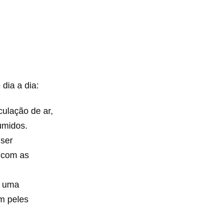
 dia a dia:
culação de ar,
midos.
ser
 com as
e uma
em peles