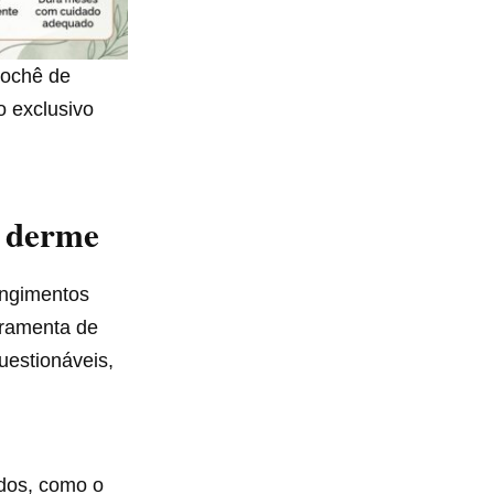
rochê de
o exclusivo
a derme
ingimentos
rramenta de
uestionáveis,
ados, como o