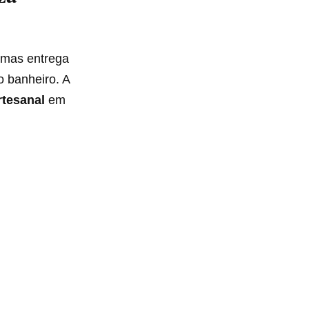
 mas entrega
o banheiro. A
rtesanal
em