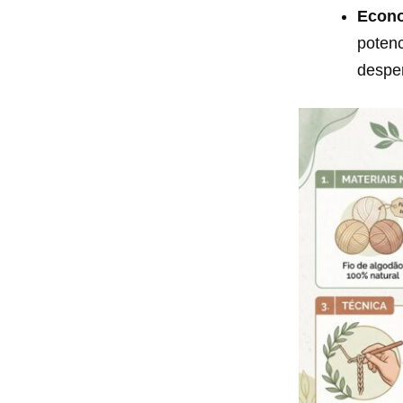
Econo
potenc
desper