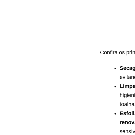
Confira os pri
Secag
evita
Limpe
higie
toalha
Esfol
renov
sensív