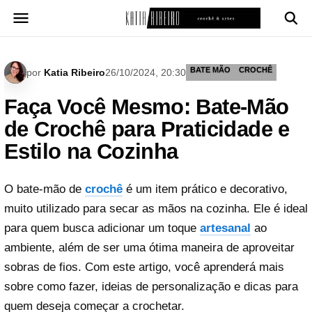
Pular
para
o
conteúdo
BATE MÃO
CROCHÊ
por
Katia Ribeiro
26/10/2024, 20:30
Faça Você Mesmo: Bate-Mão
de Crochê para Praticidade e
Estilo na Cozinha
O bate-mão de
crochê
é um item prático e decorativo,
muito utilizado para secar as mãos na cozinha. Ele é ideal
para quem busca adicionar um toque
artesanal
ao
ambiente, além de ser uma ótima maneira de aproveitar
sobras de fios. Com este artigo, você aprenderá mais
sobre como fazer, ideias de personalização e dicas para
quem deseja começar a crochetar.