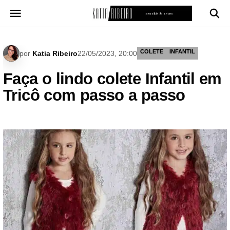
Pular
para
o
conteúdo
COLETE
INFANTIL
por
Katia Ribeiro
22/05/2023, 20:00
Faça o lindo colete Infantil em
Tricô com passo a passo