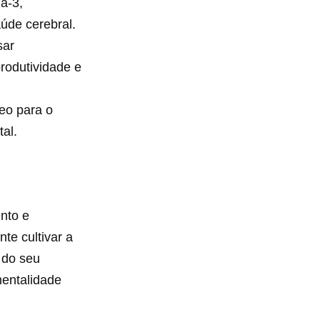
a-3,
úde cerebral.
sar
rodutividade e
neo para o
al.
nto e
te cultivar a
 do seu
mentalidade