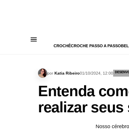
Pular
para
o
conteúdo
CROCHÊ
CROCHE PASSO A PASSO
BEL
DESENV
por
Katia Ribeiro
01/10/2024, 12:00
Entenda como
realizar seus
Nosso cérebro