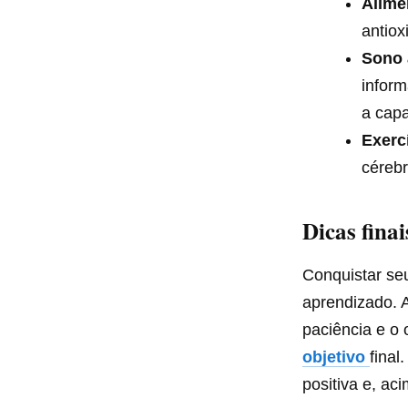
Alime
antiox
Sono
infor
a cap
Exercí
cérebr
Dicas fina
Conquistar se
aprendizado. A
paciência e o
objetivo
fina
positiva e, ac