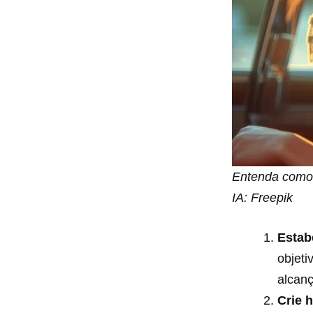
Entenda como 
IA: Freepik
Estab
objeti
alcanç
Crie 