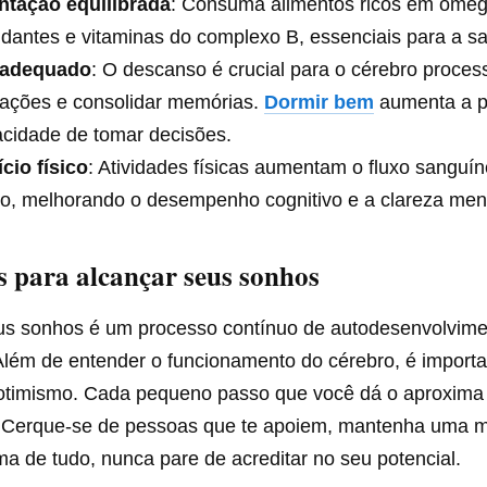
ntação equilibrada
: Consuma alimentos ricos em ômeg
idantes e vitaminas do complexo B, essenciais para a sa
 adequado
: O descanso é crucial para o cérebro proces
mações e consolidar memórias.
Dormir bem
aumenta a p
acidade de tomar decisões.
cio físico
: Atividades físicas aumentam o fluxo sanguí
o, melhorando o desempenho cognitivo e a clareza ment
is para alcançar seus sonhos
us sonhos é um processo contínuo de autodesenvolvime
lém de entender o funcionamento do cérebro, é importan
 otimismo. Cada pequeno passo que você dá o aproxima
l. Cerque-se de pessoas que te apoiem, mantenha uma 
ima de tudo, nunca pare de acreditar no seu potencial.