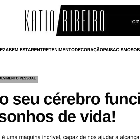
EZA
BEM ESTAR
ENTRETENIMENTO
DECORAÇÃO
PAISAGISMO
SOB
OLVIMENTO PESSOAL
 seu cérebro func
 sonhos de vida!
 é uma máquina incrível, capaz de nos ajudar a alcança