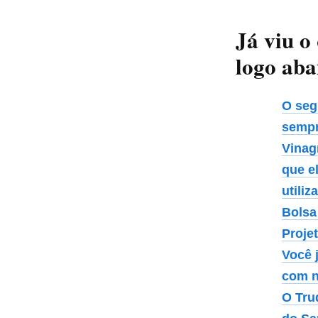
Já viu o
logo aba
O seg
sempr
Vinag
que e
utiliz
Bolsa
Proje
Você 
com n
O Tru