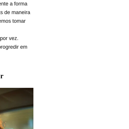
nte a forma
s de maneira
demos tomar
por vez.
progredir em
or