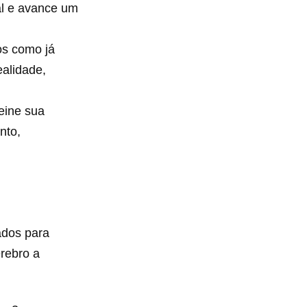
al e avance um
os como já
ealidade,
eine sua
nto,
ados para
rebro a