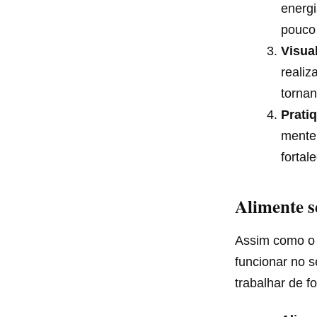
energi
pouco 
Visua
realiz
torna
Prati
mente
fortal
Alimente s
Assim como o 
funcionar no 
trabalhar de f