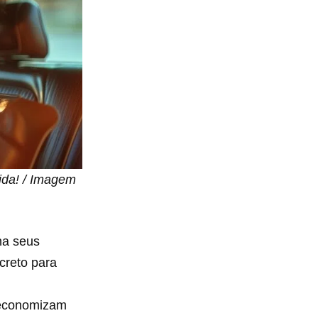
ida! / Imagem
na seus
creto para
s economizam