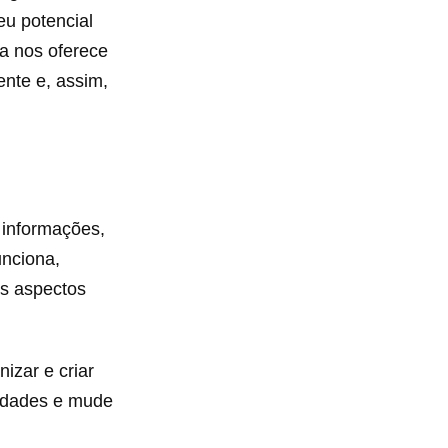
eu potencial
ia nos oferece
nte e, assim,
 informações,
nciona,
ns aspectos
izar e criar
lidades e mude