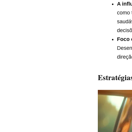
A inf
como 
saudá
decisõ
Foco 
Desenv
direçã
Estratégia