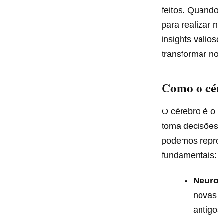
feitos. Quand
para realizar 
insights vali
transformar n
Como o cér
O cérebro é o 
toma decisões
podemos repro
fundamentais:
Neuro
novas
antig