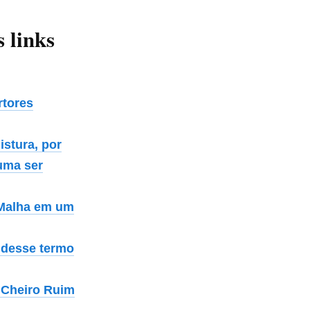
s links
rtores
istura, por
tuma ser
 Malha em um
a desse termo
 Cheiro Ruim