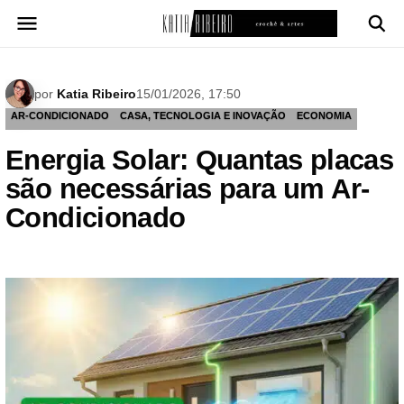
Pular
para
o
conteúdo
por
Katia Ribeiro
15/01/2026, 17:50
AR-CONDICIONADO
CASA, TECNOLOGIA E INOVAÇÃO
ECONOMIA
Energia Solar: Quantas placas
são necessárias para um Ar-
Condicionado