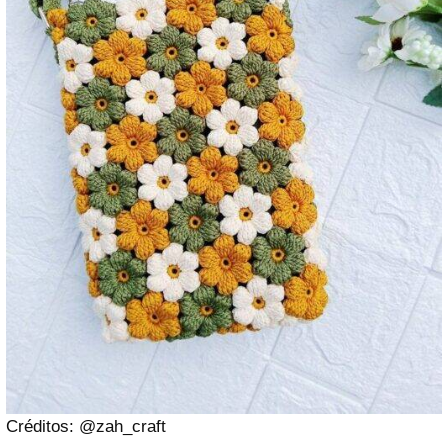
Créditos: @zah_craft