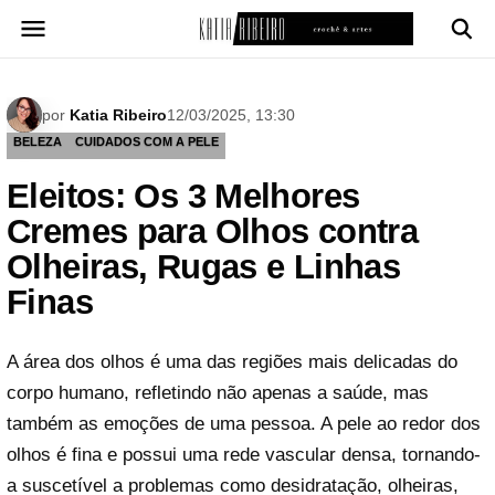
Pular
para
o
conteúdo
por
Katia Ribeiro
12/03/2025, 13:30
BELEZA
CUIDADOS COM A PELE
Eleitos: Os 3 Melhores
Cremes para Olhos contra
Olheiras, Rugas e Linhas
Finas
A área dos olhos é uma das regiões mais delicadas do
corpo humano, refletindo não apenas a saúde, mas
também as emoções de uma pessoa. A pele ao redor dos
olhos é fina e possui uma rede vascular densa, tornando-
a suscetível a problemas como desidratação, olheiras,