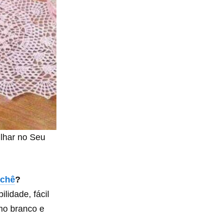
lhar no Seu
ochê
?
lidade, fácil
mo branco e