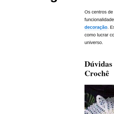
Os centros d
funcionalidad
decoração
. E
como lucrar co
universo.
Dúvidas
Crochê