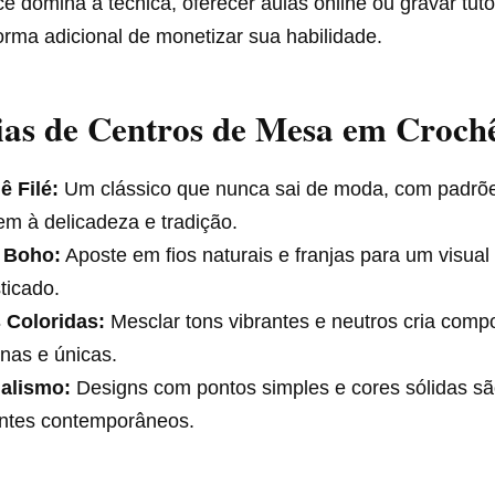
ê domina a técnica, oferecer aulas online ou gravar tuto
rma adicional de monetizar sua habilidade.
ias de Centros de Mesa em Croch
ê Filé:
Um clássico que nunca sai de moda, com padrõ
m à delicadeza e tradição.
o Boho:
Aposte em fios naturais e franjas para um visual
sticado.
 Coloridas:
Mesclar tons vibrantes e neutros cria comp
nas e únicas.
alismo:
Designs com pontos simples e cores sólidas sã
ntes contemporâneos.