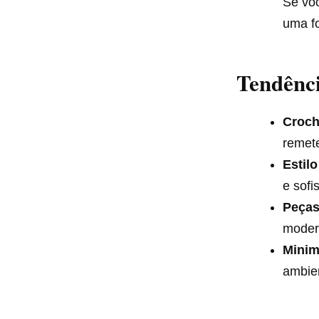
Se voc
uma fo
Tendênc
Croch
remete
Estil
e sofi
Peças
moder
Minim
ambie