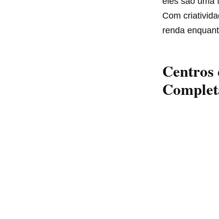
eles são uma f
Com criativida
renda enquant
Centros 
Completa