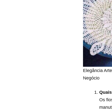
Elegância Art
Negócio
Quais
Os fio
manut