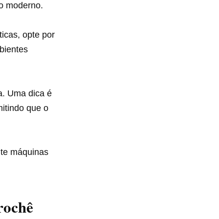
to moderno.
icas, opte por
bientes
a. Uma dica é
itindo que o
ite máquinas
rochê