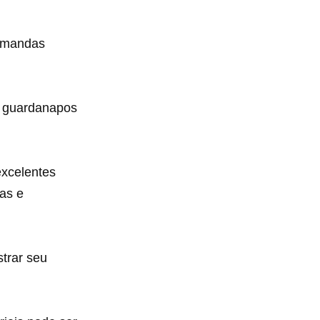
demandas
e guardanapos
excelentes
das e
strar seu