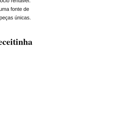
cio rentável.
 uma fonte de
peças únicas.
eceitinha