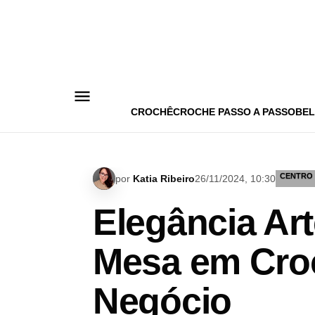
Pular
para
o
conteúdo
CROCHÊ
CROCHE PASSO A PASSO
BEL
CENTRO 
por
Katia Ribeiro
26/11/2024, 10:30
Elegância Ar
Mesa em Cro
Negócio