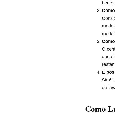
bege, 
Como 
Consid
model
modern
Como 
O cen
que el
restan
É pos
Sim! 
de lav
Como Lu