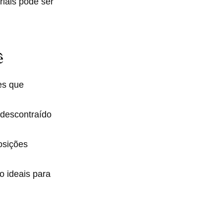
riais pode ser
ê
es que
 descontraído
osições
o ideais para