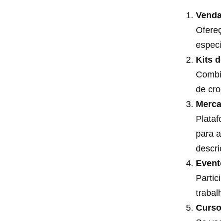
Venda
Ofere
especí
Kits 
Combi
de cro
Merca
Plataf
para a
descri
Event
Partic
trabal
Curso