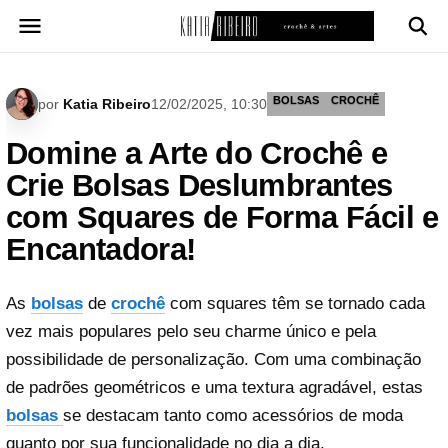
Pular
para
o
conteúdo
BOLSAS
CROCHÊ
por
Katia Ribeiro
12/02/2025, 10:30
Domine a Arte do Crochê e
Crie Bolsas Deslumbrantes
com Squares de Forma Fácil e
Encantadora!
As
bolsas
de
crochê
com squares têm se tornado cada
vez mais populares pelo seu charme único e pela
possibilidade de personalização. Com uma combinação
de padrões geométricos e uma textura agradável, estas
bolsas
se destacam tanto como acessórios de moda
quanto por sua funcionalidade no dia a dia.