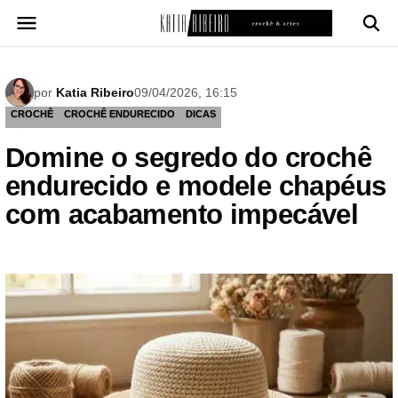
Pular
para
o
conteúdo
por
Katia Ribeiro
09/04/2026, 16:15
CROCHÊ
CROCHÊ ENDURECIDO
DICAS
Domine o segredo do crochê
endurecido e modele chapéus
com acabamento impecável