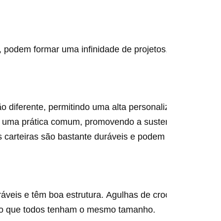
odem formar uma infinidade de projetos, desde mantas at
 diferente, permitindo uma alta personalização.
s é uma prática comum, promovendo a sustentabilidade.
s carteiras são bastante duráveis e podem durar anos.
ráveis e têm boa estrutura. Agulhas de crochê variam c
ndo que todos tenham o mesmo tamanho.