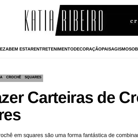
EZA
BEM ESTAR
ENTRETENIMENTO
DECORAÇÃO
PAISAGISMO
SOB
RA
CROCHÊ
SQUARES
zer Carteiras de 
res
rochê em squares são uma forma fantástica de combinar 