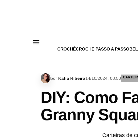
Pular
para
o
conteúdo
CROCHÊ
CROCHE PASSO A PASSO
BEL
CARTEI
por
Katia Ribeiro
14/10/2024, 08:50
DIY: Como Fa
Granny Squa
Carteiras de c