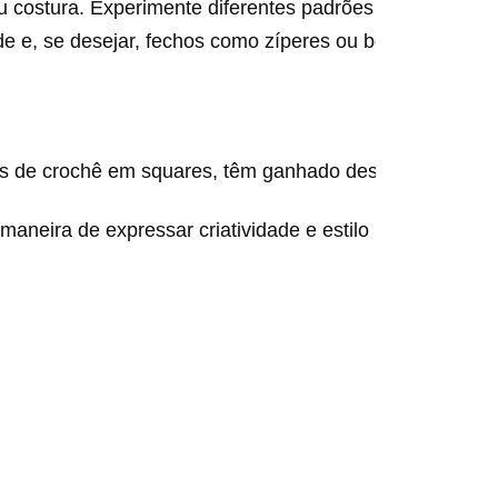
 costura. Experimente diferentes padrões e disposições
ade e, se desejar, fechos como zíperes ou botões.
ras de crochê em squares, têm ganhado destaque por seu
eira de expressar criatividade e estilo pessoal. Se ai