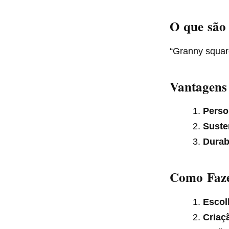
O que são
“Granny square
Vantagens
Perso
Suste
Durab
Como Faze
Escol
Criaç