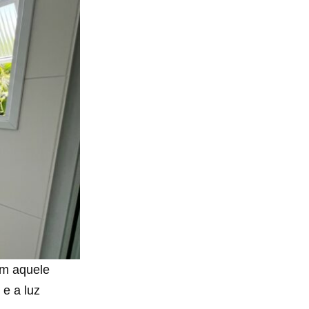
ém aquele
 e a luz