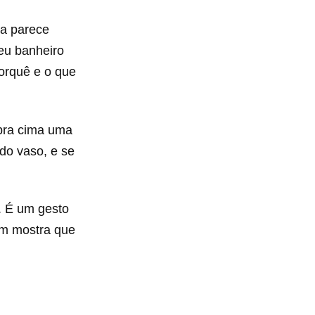
ta parece
eu banheiro
porquê e o que
 pra cima uma
do vaso, e se
 É um gesto
ém mostra que