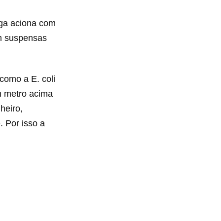
ga aciona com
am suspensas
como a E. coli
m metro acima
heiro,
. Por isso a