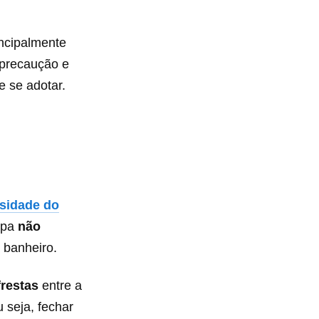
ncipalmente
 precaução e
 se adotar.
rsidade do
mpa
não
 banheiro.
frestas
entre a
 seja, fechar