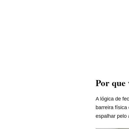
Por que 
A lógica de fe
barreira físic
espalhar pelo