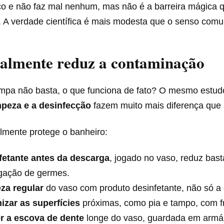
o e não faz mal nenhum, mas não é a barreira mágica 
. A verdade científica é mais modesta que o senso com
ealmente reduz a contaminação
ampa não basta, o que funciona de fato? O mesmo estud
mpeza e a desinfecção
fazem muito mais diferença que
lmente protege o banheiro:
fetante antes da descarga
, jogado no vaso, reduz bast
gação de germes.
za regular
do vaso com produto desinfetante, não só a
izar as superfícies
próximas, como pia e tampo, com f
r a escova de dente
longe do vaso, guardada em armár