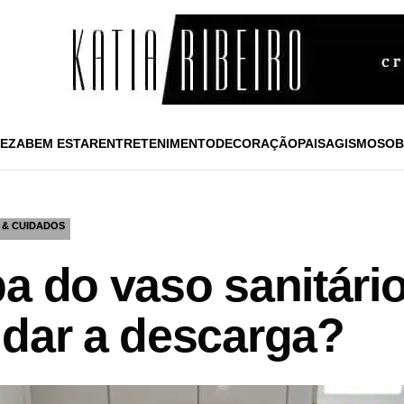
EZA
BEM ESTAR
ENTRETENIMENTO
DECORAÇÃO
PAISAGISMO
SOB
 & CUIDADOS
a do vaso sanitári
 dar a descarga?