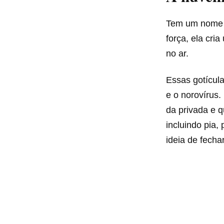
Tem um nome t
força, ela cr
no ar.
Essas gotícul
e o norovírus
da privada e q
incluindo pia,
ideia de fecha