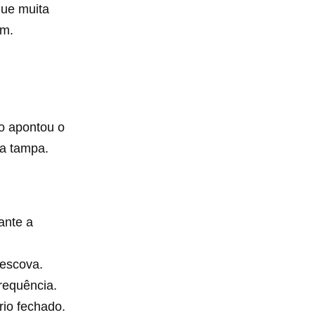
que muita
um.
o apontou o
 a tampa.
ante a
 escova.
requência.
io fechado.