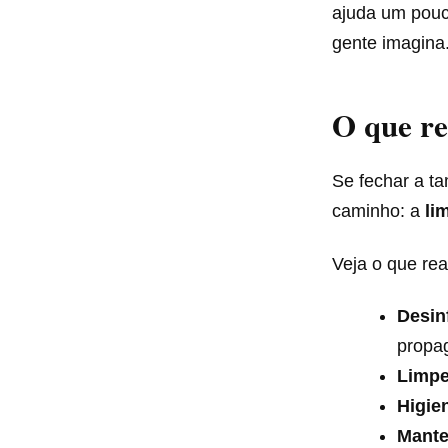
ajuda um pouc
gente imagina
O que r
Se fechar a t
caminho: a
li
Veja o que rea
Desin
propa
Limpe
Higien
Mante