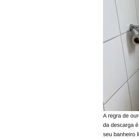
A regra de our
da descarga é
seu banheiro l