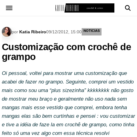
Pular
para
o
conteúdo
NOTICIAS
por
Katia Ribeiro
09/12/2012, 15:00
Customização com crochê de
grampo
Oi pessoal, voltei para mostrar uma customização que
acabei de fazer no grampo. Seguinte, comprei um vestido
mais como sou uma “plus sizezinha” kkkkkkkk não gosto
de mostrar meu braço e geralmente não uso nada sem
mangas mais esse vestido que comprei, embora tenha
mangas elas são bem curtinhas e pensei : vou customizar
e tive a idéia de faze la em crochê de grampo, como tinha
feito só uma vez algo com essa técnica resolvi