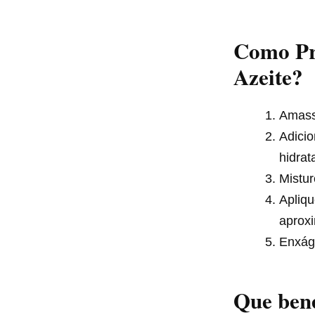
Como Pr
Azeite?
Amass
Adicio
hidrat
Mistur
Apliq
aprox
Enxág
Que bene