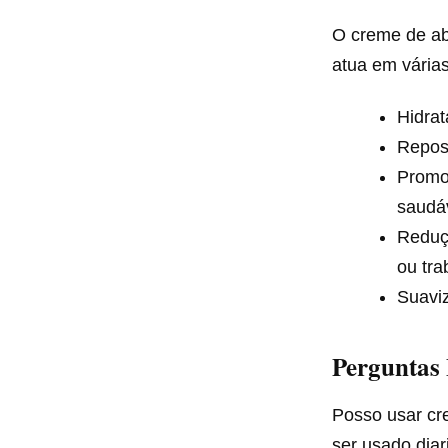
O creme de ab
atua em várias
Hidra
Reposi
Promoç
saudá
Reduçã
ou tra
Suaviz
Perguntas
Posso usar cr
ser usado diar