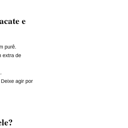
acate e
m purê.
m extra de
.
Deixe agir por
ele?