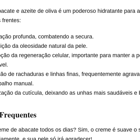
acate e azeite de oliva é um poderoso hidratante para 
 frentes:
tação profunda, combatendo a secura.
ção da oleosidade natural da pele.
ão da regeneração celular, importante para manter a p
vel.
o de rachaduras e linhas finas, frequentemente agravad
balho manual.
ação da cutícula, deixando as unhas mais saudáveis e 
 Frequentes
eme de abacate todos os dias? Sim, o creme é suave o s
iamente, e sua pele só irá agradecer!