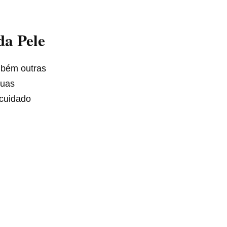
da Pele
ambém outras
suas
 cuidado