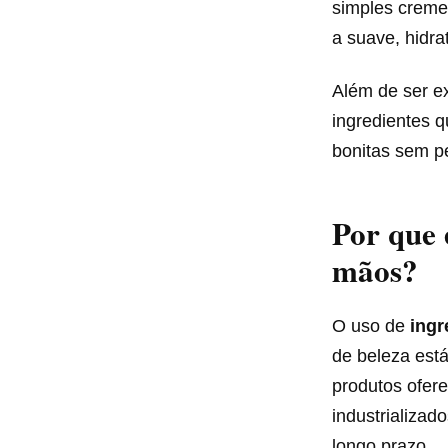
simples creme 
a suave, hidra
Além de ser ex
ingredientes 
bonitas sem p
Por que 
mãos?
O uso de
ingr
de beleza está
produtos ofe
industrializad
longo prazo.