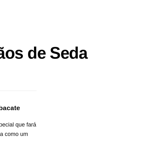
ãos de Seda
bacate
ecial que fará
bra como um