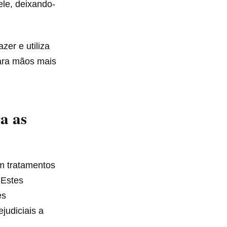
ele, deixando-
er e utiliza
para mãos mais
a as
m tratamentos
 Estes
es
judiciais a