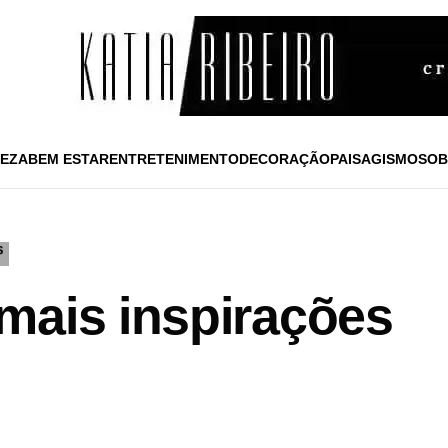
EZA
BEM ESTAR
ENTRETENIMENTO
DECORAÇÃO
PAISAGISMO
SOB
S
mais inspirações