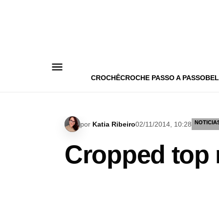
Pular
para
o
conteúdo
CROCHÊ
CROCHE PASSO A PASSO
BEL
NOTICIA
por
Katia Ribeiro
02/11/2014, 10:28
Cropped top 