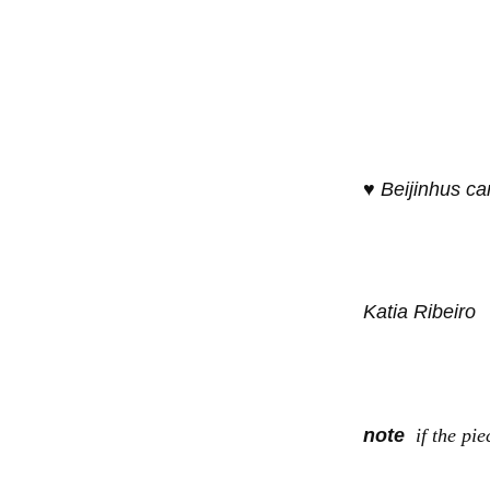
♥ Beijinhus ca
Katia Ribeiro
note
if the pi