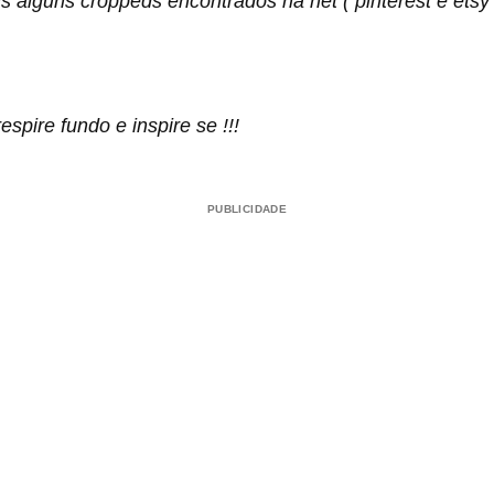
s alguns croppeds encontrados na net ( pinterest e ets
espire fundo e inspire se !!!
PUBLICIDADE