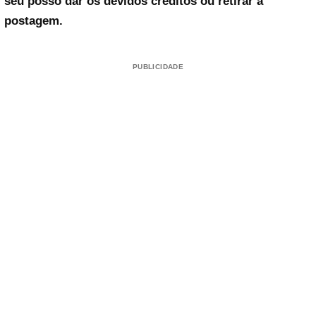
seu posso dar os devidos créditos ou retirar a
postagem.
PUBLICIDADE