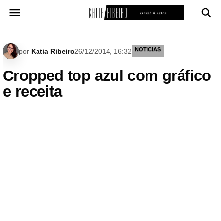
Pular
para
o
conteúdo
NOTICIAS
por
Katia Ribeiro
26/12/2014, 16:32
Cropped top azul com gráfico
e receita