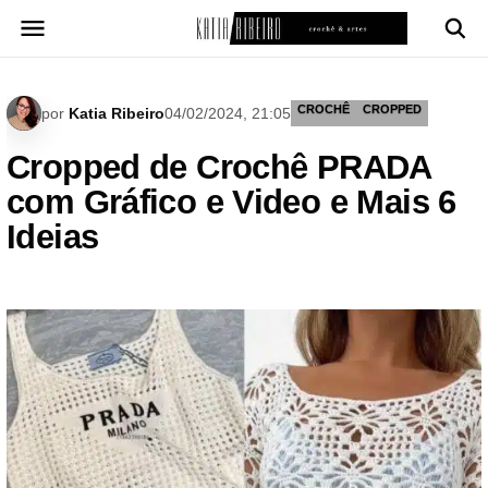
Pular
para
o
conteúdo
CROCHÊ
CROPPED
por
Katia Ribeiro
04/02/2024, 21:05
Cropped de Crochê PRADA
com Gráfico e Video e Mais 6
Ideias