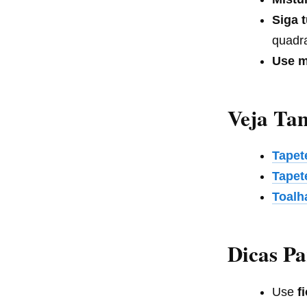
Siga t
quadr
Use m
Veja T
Tapet
Tapet
Toalh
Dicas P
Use
f