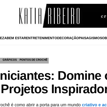
EZA
BEM ESTAR
ENTRETENIMENTO
DECORAÇÃO
PAISAGISMO
SOB
GRÁFICOS
PONTOS DE CROCHÊ
Iniciantes: Domine
Projetos Inspirado
ochê é como abrir a porta para um mundo
criativo e a