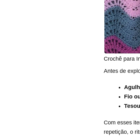
Crochê para I
Antes de explo
Agulh
Fio ou
Tesour
Com esses iten
repetição, o ri