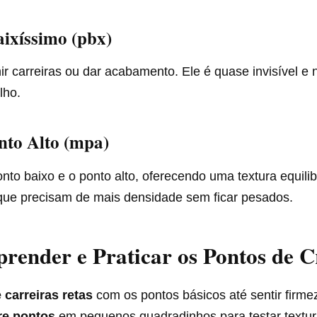
aixíssimo (pbx)
r carreiras ou dar acabamento. Ele é quase invisível e
lho.
nto Alto (mpa)
onto baixo e o ponto alto, oferecendo uma textura equilib
 que precisam de mais densidade sem ficar pesados.
ender e Praticar os Pontos de C
 carreiras retas
com os pontos básicos até sentir firm
re pontos
em pequenos quadradinhos para testar textur