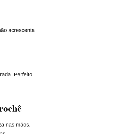
 não acrescenta
rada. Perfeito
rochê
eza nas mãos.
as.