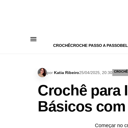
Pular
para
o
conteúdo
CROCHÊ
CROCHE PASSO A PASSO
BEL
CROCHÊ
por
Katia Ribeiro
25/04/2025, 20:30
Crochê para 
Básicos com 
Começar no cr