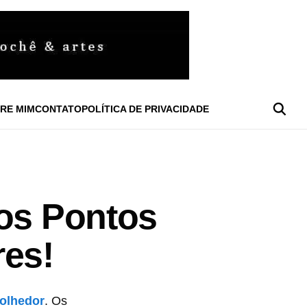
RE MIM
CONTATO
POLÍTICA DE PRIVACIDADE
 os Pontos
res!
colhedor
. Os