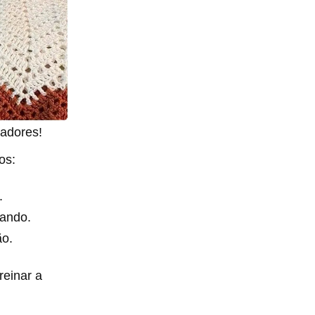
radores!
os:
.
çando.
ão.
reinar a