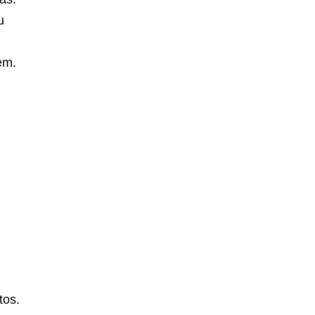
u
em.
tos.