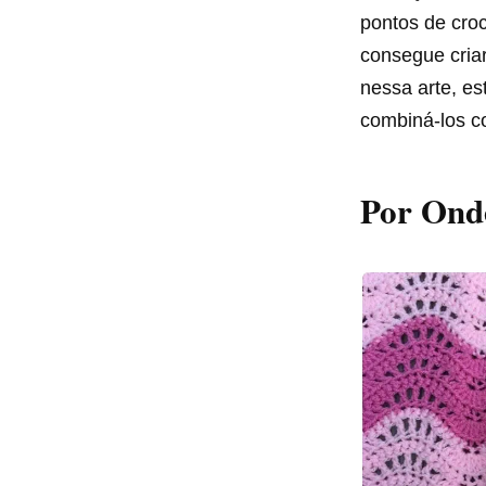
pontos de croc
consegue criar
nessa arte, es
combiná-los co
Por Ond