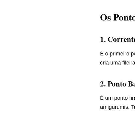
Os Ponto
1. Corrent
É o primeiro 
cria uma filei
2. Ponto B
É um ponto fir
amigurumis. T