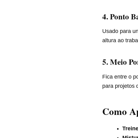
4. Ponto B
Usado para uni
altura ao traba
5. Meio Po
Fica entre o p
para projetos
Como Apr
Treine
Mistu