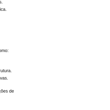
s.
ica.
como:
rutura.
ivas.
ções de