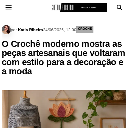
Pular
para
o
conteúdo
CROCHÊ
por
Katia Ribeiro
24/06/2026, 12:00
O Crochê moderno mostra as
peças artesanais que voltaram
com estilo para a decoração e
a moda