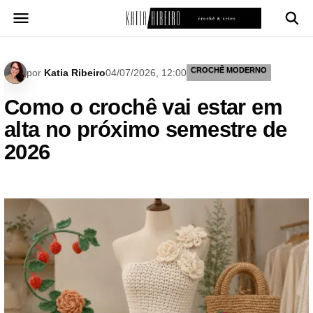
Pular
para
o
conteúdo
CROCHÊ MODERNO
por
Katia Ribeiro
04/07/2026, 12:00
Como o crochê vai estar em
alta no próximo semestre de
2026