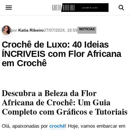
Pular
para
o
conteúdo
NOTICIAS
por
Katia Ribeiro
27/07/2024, 18:59
Crochê de Luxo: 40 Ideias
ÍNCRIVEIS com Flor Africana
em Crochê
Descubra a Beleza da Flor
Africana de Crochê: Um Guia
Completo com Gráficos e Tutoriais
Olá, apaixonadas por
crochê
! Hoje, vamos embarcar em