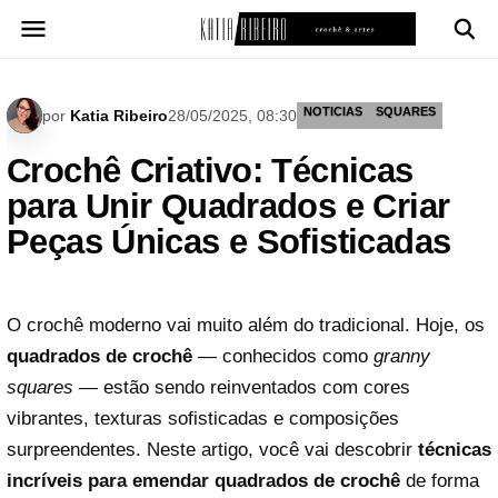
Pular
para
o
conteúdo
NOTICIAS
SQUARES
por
Katia Ribeiro
28/05/2025, 08:30
Crochê Criativo: Técnicas
para Unir Quadrados e Criar
Peças Únicas e Sofisticadas
O crochê moderno vai muito além do tradicional. Hoje, os
quadrados de crochê
— conhecidos como
granny
squares
— estão sendo reinventados com cores
vibrantes, texturas sofisticadas e composições
surpreendentes. Neste artigo, você vai descobrir
técnicas
incríveis para emendar quadrados de crochê
de forma