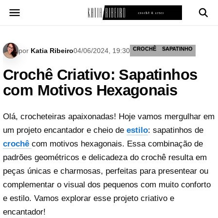
Pular
para
o
conteúdo
CROCHÊ
SAPATINHO
por
Katia Ribeiro
04/06/2024, 19:30
Crochê Criativo: Sapatinhos
com Motivos Hexagonais
Olá, crocheteiras apaixonadas! Hoje vamos mergulhar em
um projeto encantador e cheio de
estilo
: sapatinhos de
crochê
com motivos hexagonais. Essa combinação de
padrões geométricos e delicadeza do crochê resulta em
peças únicas e charmosas, perfeitas para presentear ou
complementar o visual dos pequenos com muito conforto
e estilo. Vamos explorar esse projeto criativo e
encantador!