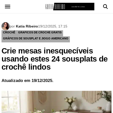
Pular
para
o
conteúdo
por
Katia Ribeiro
19/12/2025, 17:15
CROCHÊ
GRAFICOS DE CROCHE GRATIS
GRÁFICOS DE SOUSPLAT E JIOGO AMERICANO
Crie mesas inesquecíveis
usando estes 24 sousplats de
crochê lindos
Atualizado em 19/12/2025.