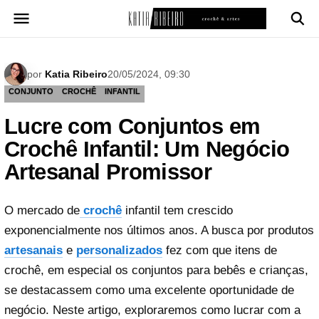
Pular
para
o
conteúdo
por
Katia Ribeiro
20/05/2024, 09:30
CONJUNTO
CROCHÊ
INFANTIL
Lucre com Conjuntos em
Crochê Infantil: Um Negócio
Artesanal Promissor
O mercado de
crochê
infantil tem crescido
exponencialmente nos últimos anos. A busca por produtos
artesanais
e
personalizados
fez com que itens de
crochê, em especial os conjuntos para bebês e crianças,
se destacassem como uma excelente oportunidade de
negócio. Neste artigo, exploraremos como lucrar com a