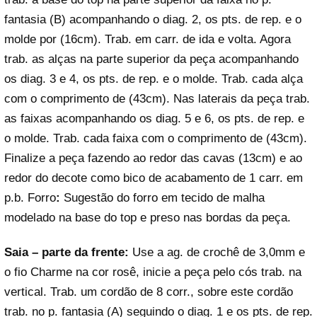
fantasia (B) acompanhando o diag. 2, os pts. de rep. e o
molde por (16cm). Trab. em carr. de ida e volta. Agora
trab. as alças na parte superior da peça acompanhando
os diag. 3 e 4, os pts. de rep. e o molde. Trab. cada alça
com o comprimento de (43cm). Nas laterais da peça trab.
as faixas acompanhando os diag. 5 e 6, os pts. de rep. e
o molde. Trab. cada faixa com o comprimento de (43cm).
Finalize a peça fazendo ao redor das cavas (13cm) e ao
redor do decote como bico de acabamento de 1 carr. em
p.b. Forro
:
Sugestão do forro em tecido de malha
modelado na base do top e preso nas bordas da peça.
Saia – parte da frente:
Use a ag. de crochê de 3,0mm e
o fio Charme na cor rosê, inicie a peça pelo cós trab. na
vertical. Trab. um cordão de 8 corr., sobre este cordão
trab. no p. fantasia (A) seguindo o diag. 1 e os pts. de rep.