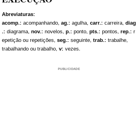
Abreviaturas:
acomp.:
acompanhando,
ag.:
agulha,
carr.:
carreira,
diag
.:
diagrama,
nov.:
novelos,
p.:
ponto,
pts.:
pontos,
rep.:
r
epetição ou repetições,
seg.:
seguinte,
trab.:
trabalhe,
trabalhando ou trabalho,
v:
vezes.
PUBLICIDADE