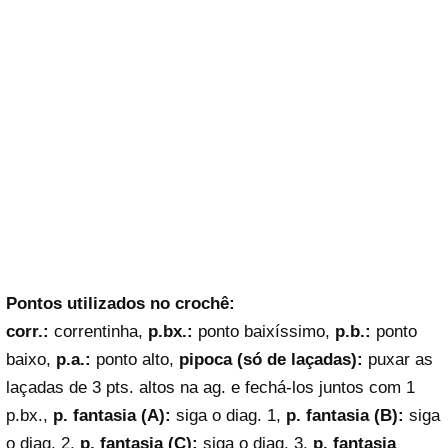
Pontos utilizados no crochê:
corr.:
correntinha,
p.bx.:
ponto baixíssimo,
p.b.:
ponto
baixo,
p.a.:
ponto alto,
pipoca (só de laçadas):
puxar as
laçadas de 3 pts. altos na ag. e fechá-los juntos com 1
p.bx.,
p. fantasia (A):
siga o diag. 1,
p. fantasia (B):
siga
o diag. 2,
p. fantasia (C):
siga o diag. 3,
p. fantasia