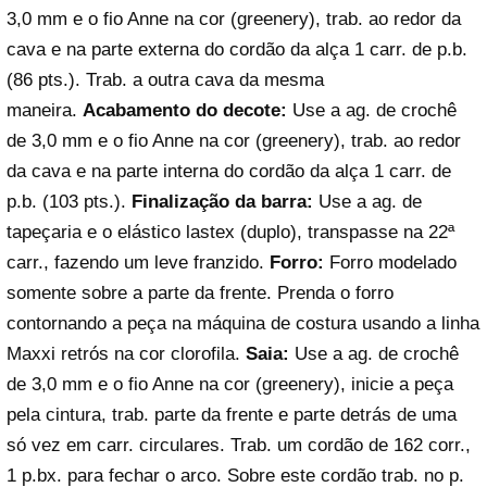
3,0 mm e o fio Anne na cor (greenery), trab. ao redor da
cava e na parte externa do cordão da alça 1 carr. de p.b.
(86 pts.). Trab. a outra cava da mesma
maneira.
Acabamento do decote:
Use a ag. de crochê
de 3,0 mm e o fio Anne na cor (greenery), trab. ao redor
da cava e na parte interna do cordão da alça 1 carr. de
p.b. (103 pts.).
Finalização da barra:
Use a ag. de
tapeçaria e o elástico lastex (duplo), transpasse na 22ª
carr., fazendo um leve franzido.
Forro:
Forro modelado
somente sobre a parte da frente. Prenda o forro
contornando a peça na máquina de costura usando a linha
Maxxi retrós na cor clorofila.
Saia:
Use a ag. de crochê
de 3,0 mm e o fio Anne na cor (greenery), inicie a peça
pela cintura, trab. parte da frente e parte detrás de uma
só vez em carr. circulares. Trab. um cordão de 162 corr.,
1 p.bx. para fechar o arco. Sobre este cordão trab. no p.