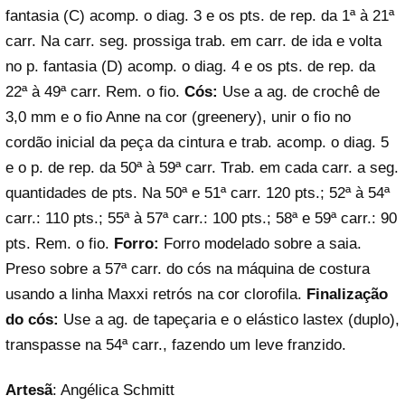
fantasia (C) acomp. o diag. 3 e os pts. de rep. da 1ª à 21ª
carr. Na carr. seg. prossiga trab. em carr. de ida e volta
no p. fantasia (D) acomp. o diag. 4 e os pts. de rep. da
22ª à 49ª carr. Rem. o fio.
Cós:
Use a ag. de crochê de
3,0 mm e o fio Anne na cor (greenery), unir o fio no
cordão inicial da peça da cintura e trab. acomp. o diag. 5
e o p. de rep. da 50ª à 59ª carr. Trab. em cada carr. a seg.
quantidades de pts. Na 50ª e 51ª carr. 120 pts.; 52ª à 54ª
carr.: 110 pts.; 55ª à 57ª carr.: 100 pts.; 58ª e 59ª carr.: 90
pts. Rem. o fio.
Forro:
Forro modelado sobre a saia.
Preso sobre a 57ª carr. do cós na máquina de costura
usando a linha Maxxi retrós na cor clorofila.
Finalização
do cós:
Use a ag. de tapeçaria e o elástico lastex (duplo),
transpasse na 54ª carr., fazendo um leve franzido.
Artesã
: Angélica Schmitt