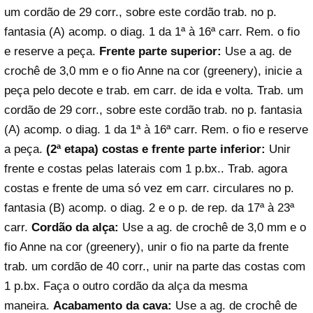
um cordão de 29 corr., sobre este cordão trab. no p.
fantasia (A) acomp. o diag. 1 da 1ª à 16ª carr. Rem. o fio
e reserve a peça.
Frente parte superior:
Use a ag. de
crochê de 3,0 mm e o fio Anne na cor (greenery), inicie a
peça pelo decote e trab. em carr. de ida e volta. Trab. um
cordão de 29 corr., sobre este cordão trab. no p. fantasia
(A) acomp. o diag. 1 da 1ª à 16ª carr. Rem. o fio e reserve
a peça.
(2ª etapa) costas e frente parte inferior:
Unir
frente e costas pelas laterais com 1 p.bx.. Trab. agora
costas e frente de uma só vez em carr. circulares no p.
fantasia (B) acomp. o diag. 2 e o p. de rep. da 17ª à 23ª
carr.
Cordão da alça:
Use a ag. de crochê de 3,0 mm e o
fio Anne na cor (greenery), unir o fio na parte da frente
trab. um cordão de 40 corr., unir na parte das costas com
1 p.bx. Faça o outro cordão da alça da mesma
maneira.
Acabamento da cava:
Use a ag. de crochê de