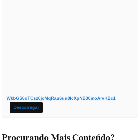
WkbGS6oTCsz0jcMqRau6uu8lcXpNB30moArvKBc1
Descarregar
Procurando Mais Conteúdo?