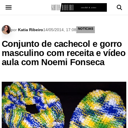
Pular
para
o
conteúdo
NOTICIAS
por
Katia Ribeiro
14/05/2014, 17:08
Conjunto de cachecol e gorro
masculino com receita e vídeo
aula com Noemi Fonseca