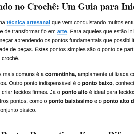
do no Crochê: Um Guia para Inic
ma
técnica
artesanal
que vem conquistando muitos entu
e de transformar fio em
arte
. Para aqueles que estão ini
meçar aprendendo os pontos fundamentais que possibilit
ade de peças. Estes pontos simples são o ponto de par
 crochê.
s mais comuns é a
correntinha
, amplamente utilizada
tos. Outro ponto indispensável é o
ponto baixo
, conhec
criar tecidos firmes. Já o
ponto alto
é ideal para tecido
utros pontos, como o
ponto baixíssimo
e o
ponto alto 
onjunto básico.