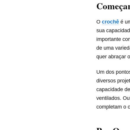
Começan
O
crochê
é u
sua capacidad
importante co
de uma varied
quer abraçar o
Um dos ponto
diversos proje
capacidade de 
ventilados. O
completam o c