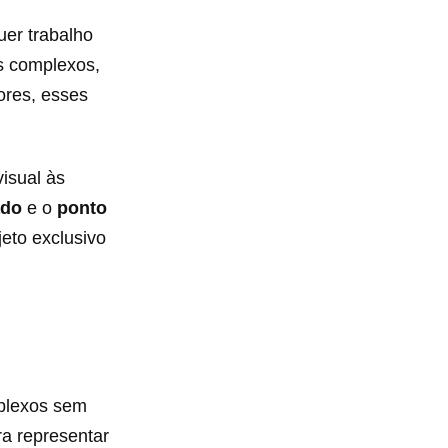
uer trabalho
is complexos,
ores, esses
isual às
ado
e o
ponto
jeto exclusivo
mplexos sem
a representar