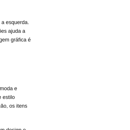
a a esquerda.
ões ajuda a
agem gráfica é
 moda e
 estilo
ão, os itens
em design e