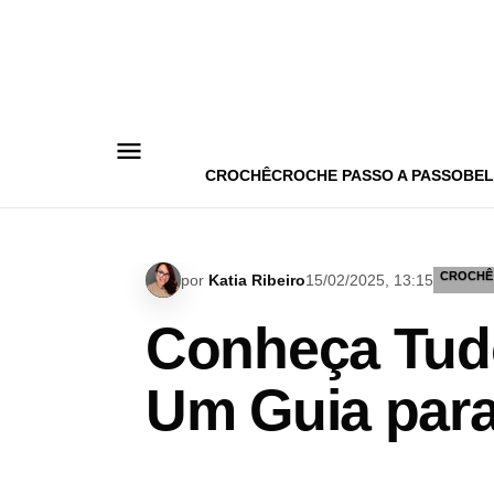
Pular
para
o
conteúdo
CROCHÊ
CROCHE PASSO A PASSO
BEL
CROCHÊ
por
Katia Ribeiro
15/02/2025, 13:15
Conheça Tudo
Um Guia para 