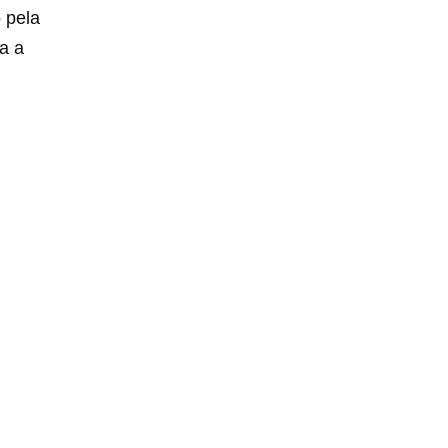
 pela
a a