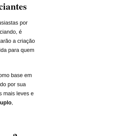
iantes
siastas por
ciando, é
arão a criação
tida para quem
 como base em
ido por sua
s mais leves e
duplo
,