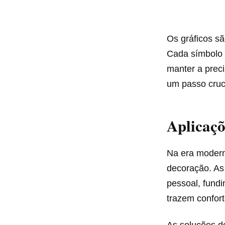
Os gráficos sã
Cada símbolo 
manter a preci
um passo cruc
Aplicaç
Na era modern
decoração. As 
pessoal, fundi
trazem confort
As soluções de