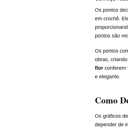
Os pontos deco
em crochê. Ele
proporcionand
pontos são re
Os pontos c
obras, criand
flor
conferem f
e elegante.
Como De
Os gráficos d
depender de i