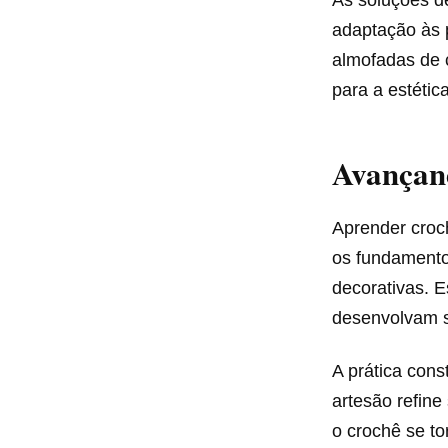
adaptação às 
almofadas de 
para a estéti
Avançand
Aprender croc
os fundamento
decorativas. E
desenvolvam s
A prática cons
artesão refine
o crochê se t