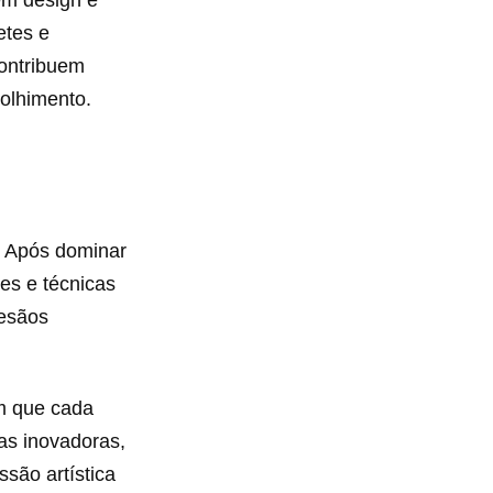
etes e
ontribuem
colhimento.
. Após dominar
es e técnicas
tesãos
em que cada
ias inovadoras,
são artística