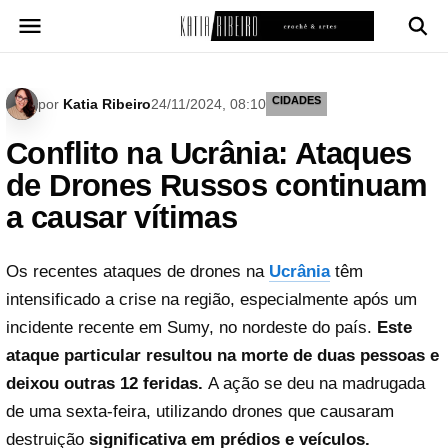
Pular
para
o
conteúdo
CIDADES
por
Katia Ribeiro
24/11/2024, 08:10
Conflito na Ucrânia: Ataques
de Drones Russos continuam
a causar vítimas
Os recentes ataques de drones na
Ucrânia
têm
intensificado a crise na região, especialmente após um
incidente recente em Sumy, no nordeste do país.
Este
ataque particular resultou na morte de duas pessoas e
deixou outras 12 feridas.
A ação se deu na madrugada
de uma sexta-feira, utilizando drones que causaram
destruição
significativa em prédios e veículos.